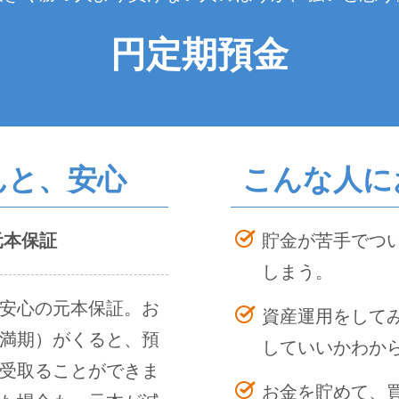
円定期預金
んと、安心
こんな人に
元本保証
貯金が苦手でつ
しまう。
安心の元本保証。お
資産運用をして
満期）がくると、預
していいかわか
受取ることができま
お金を貯めて、