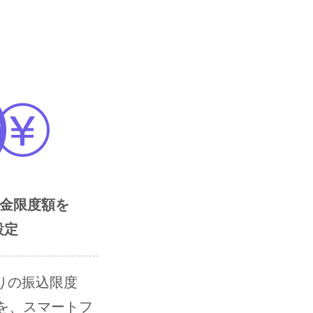
出金限度額を
設定
りの振込限度
額を、スマートフ