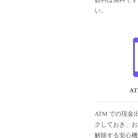
い。
A
ATM での現
クしておき、お
解除する安心機