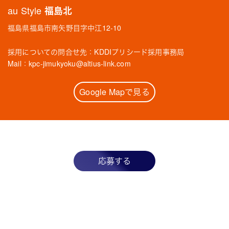
au Style 福島北
福島県福島市南矢野目字中江12-10
採用についての問合せ先：KDDIプリシード採用事務局
Mail：
kpc-jimukyoku@altius-link.com
Google Mapで見る
応募する