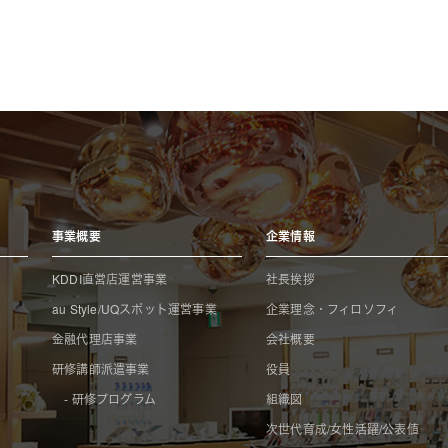
事業概要
企業情報
KDDI直営店運営事業
社長挨拶
au Style/UQスポット運営事業
企業理念・フィロソフィ
金融代理店事業
会社概要
研修講師派遣事業
役員
- 研修プログラム
組織図
次世代育成/女性活躍/公表値