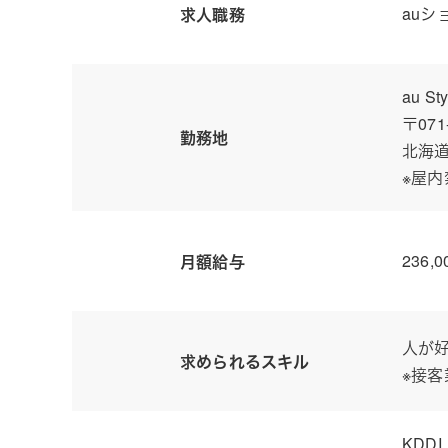
au
求人職務
au St
〒071
勤務地
北海道
※屋内
236
月額給与
人が
求められるスキル
※接
KDD