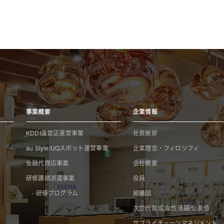
事業概要
企業情報
KDDI直営店運営事業
社長挨拶
au Style/UQスポット運営事業
企業理念・フィロソフィ
金融代理店事業
会社概要
研修講師派遣事業
役員
- 研修プログラム
組織図
次世代育成/女性活躍/公表値
サプライチェーンマネジメント