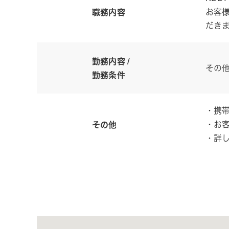
お客
職務内容
だき
勤務内容 /
その
勤務条件
・携
・お
その他
・詳